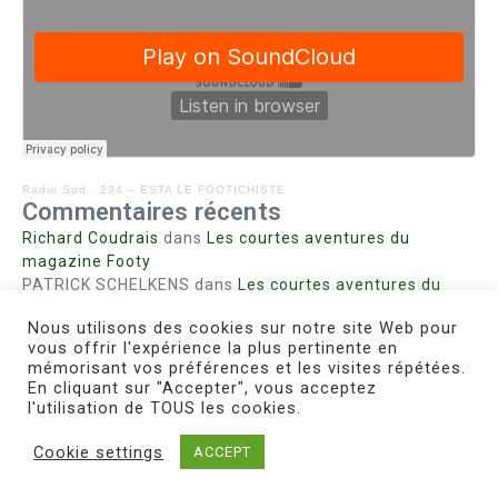
Radio Sud
·
234 – ESTA LE FOOTICHISTE
Commentaires récents
Richard Coudrais
dans
Les courtes aventures du
magazine Footy
PATRICK SCHELKENS
dans
Les courtes aventures du
magazine Footy
Nous utilisons des cookies sur notre site Web pour
Bohn fabienne
dans
Intrigues sanglantes à Mulhouse
vous offrir l'expérience la plus pertinente en
Steph. RUTA
dans
Lust for Nice
mémorisant vos préférences et les visites répétées.
MIRMAND
dans
Pieds agiles et champignons
En cliquant sur "Accepter", vous acceptez
l'utilisation de TOUS les cookies.
Cookie settings
ACCEPT
Copyright © 2026 Le Footichiste | Réalisé par