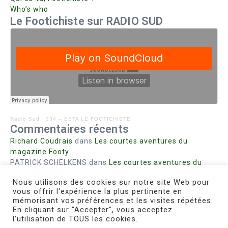
Who’s who
Le Footichiste sur RADIO SUD
Radio Sud
·
234 – ESTA LE FOOTICHISTE
Commentaires récents
Richard Coudrais
dans
Les courtes aventures du
magazine Footy
PATRICK SCHELKENS
dans
Les courtes aventures du
magazine Footy
Nous utilisons des cookies sur notre site Web pour
Bohn fabienne
dans
Intrigues sanglantes à Mulhouse
vous offrir l'expérience la plus pertinente en
Steph. RUTA
dans
Lust for Nice
mémorisant vos préférences et les visites répétées.
MIRMAND
dans
Pieds agiles et champignons
En cliquant sur "Accepter", vous acceptez
l'utilisation de TOUS les cookies.