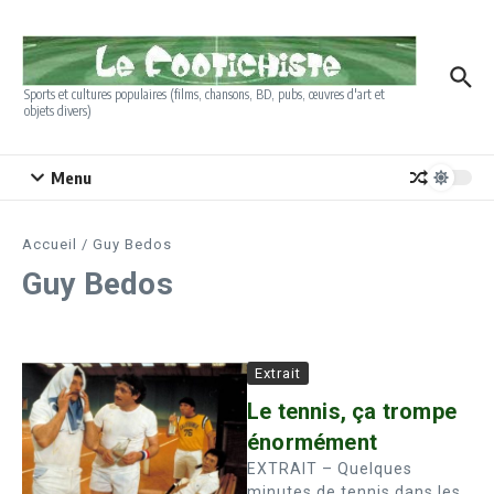
Aller au contenu
Sports et cultures populaires (films, chansons, BD, pubs, œuvres d'art et
objets divers)
Menu
Accueil
/
Guy Bedos
Guy Bedos
Extrait
Le tennis, ça trompe
énormément
EXTRAIT – Quelques
minutes de tennis dans les