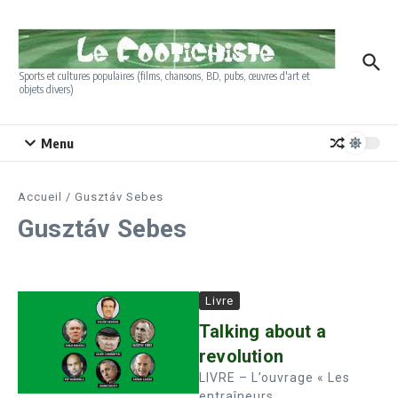
Aller au contenu
Sports et cultures populaires (films, chansons, BD, pubs, œuvres d'art et
objets divers)
Menu
Accueil
/
Gusztáv Sebes
Gusztáv Sebes
Livre
Talking about a
revolution
LIVRE – L’ouvrage « Les
entraîneurs