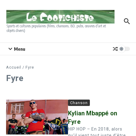
Aller au contenu
Sports et cultures populaires (films, chansons, BD, pubs, œuvres d'art et
objets divers)
Menu
Accueil
/
Fyre
Fyre
Chanson
Kylian Mbappé on
Fyre
HIP HOP – En 2018, alors
qu’il vient tout juste d’être