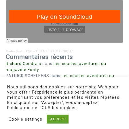
Radio Sud
·
234 – ESTA LE FOOTICHISTE
Commentaires récents
Richard Coudrais
dans
Les courtes aventures du
magazine Footy
PATRICK SCHELKENS
dans
Les courtes aventures du
magazine Footy
Nous utilisons des cookies sur notre site Web pour
Bohn fabienne
dans
Intrigues sanglantes à Mulhouse
vous offrir l'expérience la plus pertinente en
Steph. RUTA
dans
Lust for Nice
mémorisant vos préférences et les visites répétées.
MIRMAND
dans
Pieds agiles et champignons
En cliquant sur "Accepter", vous acceptez
l'utilisation de TOUS les cookies.
Cookie settings
ACCEPT
Copyright © 2026 Le Footichiste | Réalisé par