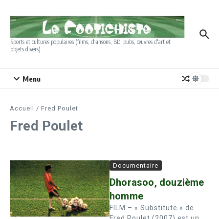
Aller au contenu
Sports et cultures populaires (films, chansons, BD, pubs, œuvres d'art et
objets divers)
Menu
Accueil
/
Fred Poulet
Fred Poulet
Documentaire
Dhorasoo, douzième
homme
FILM – « Substitute » de
Fred Poulet (2007) est un