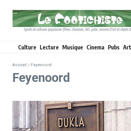
Aller au contenu
Sports et cultures populaires (films, chansons, BD, pubs, œuvres d'art et objets d
Culture
Lecture
Musique
Cinema
Pubs
Ar
Accueil
/
Feyenoord
Feyenoord