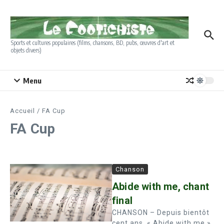
Aller au contenu
Sports et cultures populaires (films, chansons, BD, pubs, œuvres d'art et
objets divers)
Menu
Accueil
/
FA Cup
FA Cup
Chanson
Abide with me, chant
final
CHANSON – Depuis bientôt
cent ans, « Abide with me »