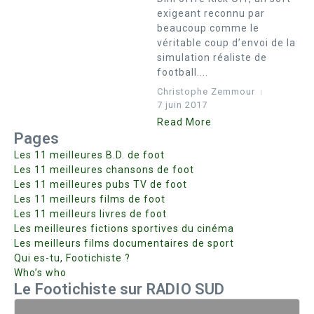
exigeant reconnu par
beaucoup comme le
véritable coup d’envoi de la
simulation réaliste de
football....
Christophe Zemmour
7 juin 2017
Read More
Pages
Les 11 meilleures B.D. de foot
Les 11 meilleures chansons de foot
Les 11 meilleures pubs TV de foot
Les 11 meilleurs films de foot
Les 11 meilleurs livres de foot
Les meilleures fictions sportives du cinéma
Les meilleurs films documentaires de sport
Qui es-tu, Footichiste ?
Who’s who
Le Footichiste sur RADIO SUD