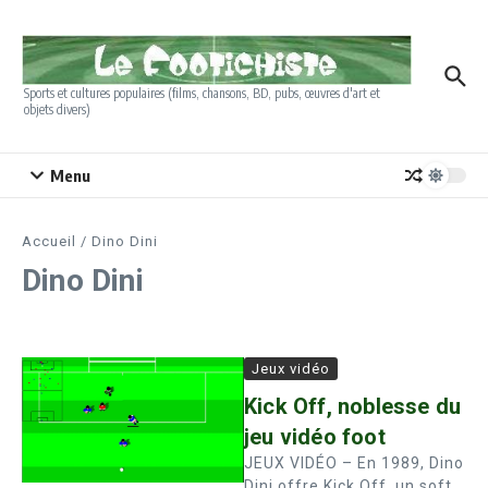
Aller au contenu
Sports et cultures populaires (films, chansons, BD, pubs, œuvres d'art et
objets divers)
Menu
Accueil
/
Dino Dini
Dino Dini
Jeux vidéo
Kick Off, noblesse du
jeu vidéo foot
JEUX VIDÉO – En 1989, Dino
Dini offre Kick Off, un soft