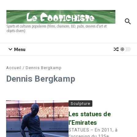
Aller au contenu
Sports et cultures populaires (films, chansons, BD, pubs, œuvres d'art et
objets divers)
Menu
Accueil
/
Dennis Bergkamp
Dennis Bergkamp
Sculpture
Les statues de
l’Emirates
STATUES – En 2011, à
l’occasion du 125e