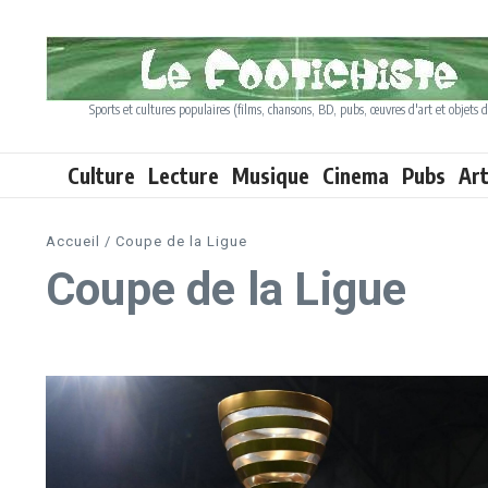
Aller au contenu
Sports et cultures populaires (films, chansons, BD, pubs, œuvres d'art et objets d
Culture
Lecture
Musique
Cinema
Pubs
Ar
Accueil
/
Coupe de la Ligue
Coupe de la Ligue