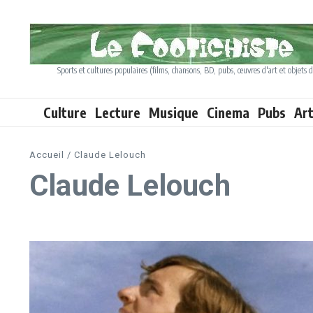
Aller au contenu
Sports et cultures populaires (films, chansons, BD, pubs, œuvres d'art et objets d
Culture
Lecture
Musique
Cinema
Pubs
Ar
Accueil
/
Claude Lelouch
Claude Lelouch