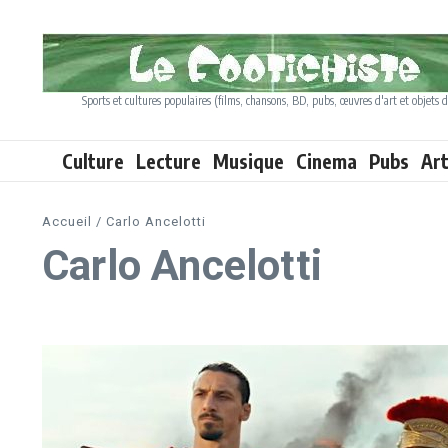
Aller au contenu
Sports et cultures populaires (films, chansons, BD, pubs, œuvres d'art et objets d
Culture
Lecture
Musique
Cinema
Pubs
Ar
Accueil
/
Carlo Ancelotti
Carlo Ancelotti