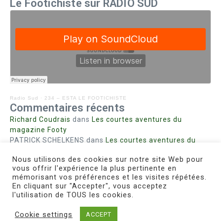
Le Footichiste sur RADIO SUD
Radio Sud
·
234 – ESTA LE FOOTICHISTE
Commentaires récents
Richard Coudrais
dans
Les courtes aventures du
magazine Footy
PATRICK SCHELKENS
dans
Les courtes aventures du
magazine Footy
Nous utilisons des cookies sur notre site Web pour
Bohn fabienne
dans
Intrigues sanglantes à Mulhouse
vous offrir l'expérience la plus pertinente en
Steph. RUTA
dans
Lust for Nice
mémorisant vos préférences et les visites répétées.
MIRMAND
dans
Pieds agiles et champignons
En cliquant sur "Accepter", vous acceptez
l'utilisation de TOUS les cookies.
Cookie settings
ACCEPT
Copyright © 2026 Le Footichiste | Réalisé par