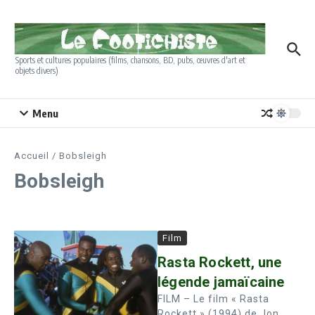
Aller au contenu
Sports et cultures populaires (films, chansons, BD, pubs, œuvres d'art et
objets divers)
Menu
Accueil
/
Bobsleigh
Bobsleigh
Film
Rasta Rockett, une
légende jamaïcaine
FILM – Le film « Rasta
Rockett » (1994) de Jon