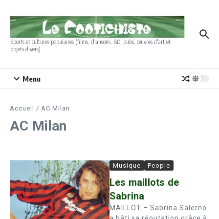
Aller au contenu
Sports et cultures populaires (films, chansons, BD, pubs, œuvres d'art et
objets divers)
Menu
Accueil
/
AC Milan
AC Milan
Musique
People
Les maillots de
Sabrina
MAILLOT – Sabrina Salerno
a bâti sa réputation grâce à