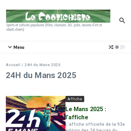
Aller au contenu
Sports et cultures populaires (films, chansons, BD, pubs, œuvres d'art et
objets divers)
Menu
Accueil
/
24H du Mans 2025
24H du Mans 2025
Affiche
Le Mans 2025 :
l’affiche
L’affiche officielle de la 93e
édition des 24 heures du