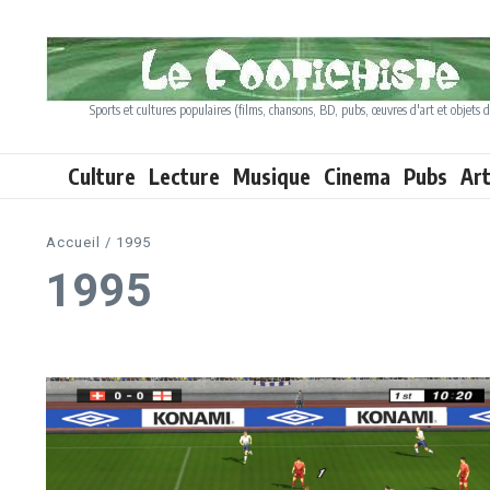
Aller au contenu
Sports et cultures populaires (films, chansons, BD, pubs, œuvres d'art et objets d
Culture
Lecture
Musique
Cinema
Pubs
Ar
Accueil
/
1995
1995