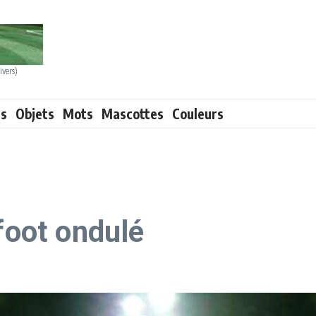
ivers)
ts
Objets
Mots
Mascottes
Couleurs
 foot ondulé