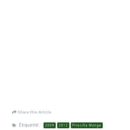
Share this Article
Étiquetté :
2009
2012
Priscilla Monge