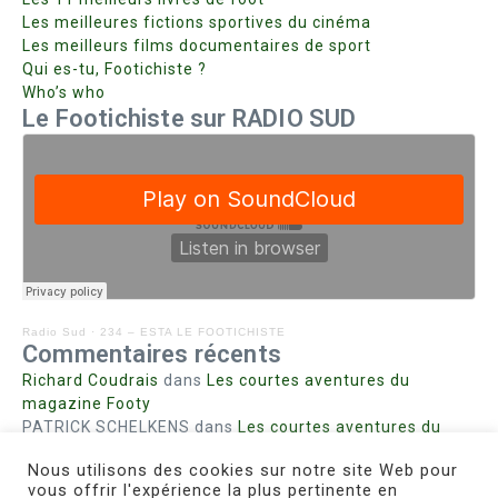
Les meilleures fictions sportives du cinéma
Les meilleurs films documentaires de sport
Qui es-tu, Footichiste ?
Who’s who
Le Footichiste sur RADIO SUD
Radio Sud
·
234 – ESTA LE FOOTICHISTE
Commentaires récents
Richard Coudrais
dans
Les courtes aventures du
magazine Footy
PATRICK SCHELKENS
dans
Les courtes aventures du
magazine Footy
Nous utilisons des cookies sur notre site Web pour
Bohn fabienne
dans
Intrigues sanglantes à Mulhouse
vous offrir l'expérience la plus pertinente en
Steph. RUTA
dans
Lust for Nice