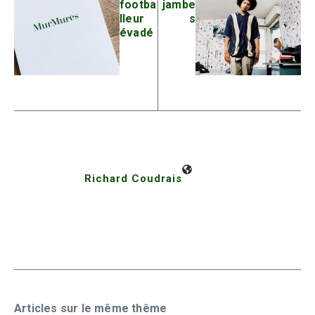
footba
jambe
lleur
s
évadé
Richard Coudrais
Articles sur le même thême