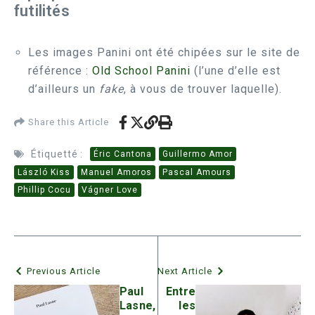
futilités
Les images Panini ont été chipées sur le site de
référence :
Old School Panini
(l’une d’elle est
d’ailleurs un
fake
, à vous de trouver laquelle).
Share this Article
Étiquetté :
Éric Cantona
Guillermo Amor
László Kiss
Manuel Amoros
Pascal Amours
Phillip Cocu
Vágner Love
Previous Article
Next Article
Paul
Entre
Lasne,
les