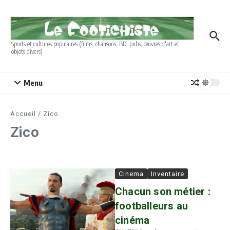
Aller au contenu
Sports et cultures populaires (films, chansons, BD, pubs, œuvres d'art et
objets divers)
Menu
Accueil
/
Zico
Zico
Cinema
Inventaire
Chacun son métier :
footballeurs au
cinéma