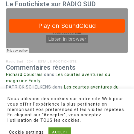
Le Footichiste sur RADIO SUD
Radio Sud
·
234 – ESTA LE FOOTICHISTE
Commentaires récents
Richard Coudrais
dans
Les courtes aventures du
magazine Footy
PATRICK SCHELKENS
dans
Les courtes aventures du
magazine Footy
Nous utilisons des cookies sur notre site Web pour
Bohn fabienne
dans
Intrigues sanglantes à Mulhouse
vous offrir l'expérience la plus pertinente en
Steph. RUTA
dans
Lust for Nice
mémorisant vos préférences et les visites répétées.
MIRMAND
dans
Pieds agiles et champignons
En cliquant sur "Accepter", vous acceptez
l'utilisation de TOUS les cookies.
Cookie settings
ACCEPT