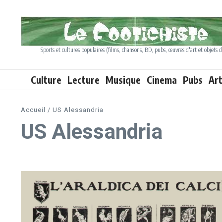
Aller au contenu
Sports et cultures populaires (films, chansons, BD, pubs, œuvres d'art et objets d
Culture
Lecture
Musique
Cinema
Pubs
Ar
Accueil
/
US Alessandria
US Alessandria