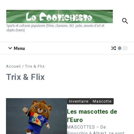
Aller au contenu
Sports et cultures populaires (films, chansons, BD, pubs, œuvres d'art et
objets divers)
Menu
Accueil
/
Trix & Flix
Trix & Flix
Inventaire
Mascotte
Les mascottes de
l’Euro
MASCOTTES – De
Pinocchio à Albärt, ce sont