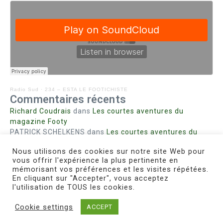
Radio Sud
·
234 – ESTA LE FOOTICHISTE
Commentaires récents
Richard Coudrais
dans
Les courtes aventures du
magazine Footy
PATRICK SCHELKENS
dans
Les courtes aventures du
magazine Footy
Nous utilisons des cookies sur notre site Web pour
Bohn fabienne
dans
Intrigues sanglantes à Mulhouse
vous offrir l'expérience la plus pertinente en
Steph. RUTA
dans
Lust for Nice
mémorisant vos préférences et les visites répétées.
MIRMAND
dans
Pieds agiles et champignons
En cliquant sur "Accepter", vous acceptez
l'utilisation de TOUS les cookies.
Cookie settings
ACCEPT
Copyright © 2026 Le Footichiste | Réalisé par