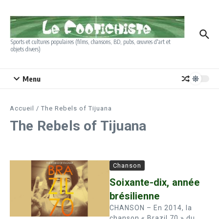
Aller au contenu
Sports et cultures populaires (films, chansons, BD, pubs, œuvres d'art et
objets divers)
Menu
Accueil
/
The Rebels of Tijuana
The Rebels of Tijuana
Chanson
Soixante-dix, année
brésilienne
CHANSON – En 2014, la
chanson « Brazil 70 » du