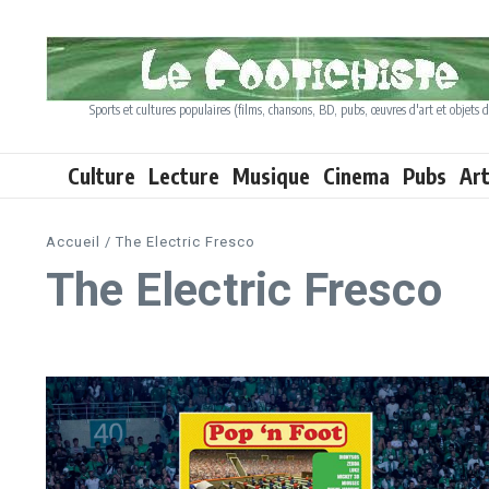
Aller au contenu
Sports et cultures populaires (films, chansons, BD, pubs, œuvres d'art et objets d
Culture
Lecture
Musique
Cinema
Pubs
Ar
Accueil
/
The Electric Fresco
The Electric Fresco