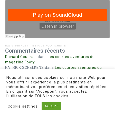
Radio Sud
·
234 – ESTA LE FOOTICHISTE
Commentaires récents
Richard Coudrais
dans
Les courtes aventures du
magazine Footy
PATRICK SCHELKENS
dans
Les courtes aventures du
magazine Footy
Nous utilisons des cookies sur notre site Web pour
Bohn fabienne
dans
Intrigues sanglantes à Mulhouse
vous offrir l'expérience la plus pertinente en
Steph. RUTA
dans
Lust for Nice
mémorisant vos préférences et les visites répétées.
MIRMAND
dans
Pieds agiles et champignons
En cliquant sur "Accepter", vous acceptez
l'utilisation de TOUS les cookies.
Cookie settings
ACCEPT
Copyright © 2026 Le Footichiste | Réalisé par