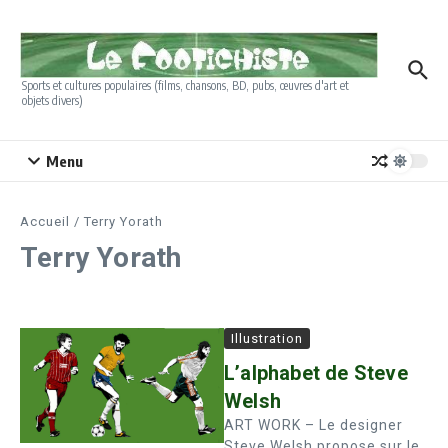
Aller au contenu
Sports et cultures populaires (films, chansons, BD, pubs, œuvres d'art et
objets divers)
Menu
Accueil
/
Terry Yorath
Terry Yorath
Illustration
L’alphabet de Steve
Welsh
ART WORK – Le designer
Steve Welsh propose sur le