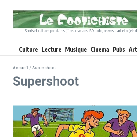
Aller au contenu
Sports et cultures populaires (films, chansons, BD, pubs, œuvres d'art et objets d
Culture
Lecture
Musique
Cinema
Pubs
Ar
Accueil
/
Supershoot
Supershoot