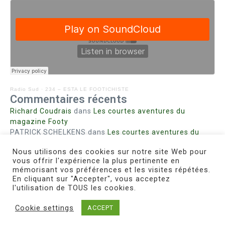
Radio Sud
·
234 – ESTA LE FOOTICHISTE
Commentaires récents
Richard Coudrais
dans
Les courtes aventures du
magazine Footy
PATRICK SCHELKENS
dans
Les courtes aventures du
magazine Footy
Nous utilisons des cookies sur notre site Web pour
Bohn fabienne
dans
Intrigues sanglantes à Mulhouse
vous offrir l'expérience la plus pertinente en
Steph. RUTA
dans
Lust for Nice
mémorisant vos préférences et les visites répétées.
MIRMAND
dans
Pieds agiles et champignons
En cliquant sur "Accepter", vous acceptez
l'utilisation de TOUS les cookies.
Cookie settings
ACCEPT
Copyright © 2026 Le Footichiste | Réalisé par