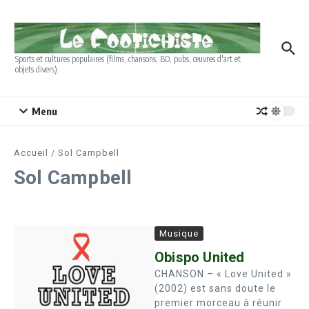
Aller au contenu
Sports et cultures populaires (films, chansons, BD, pubs, œuvres d'art et
objets divers)
Menu
Accueil
/
Sol Campbell
Sol Campbell
Musique
Obispo United
CHANSON – « Love United »
(2002) est sans doute le
premier morceau à réunir