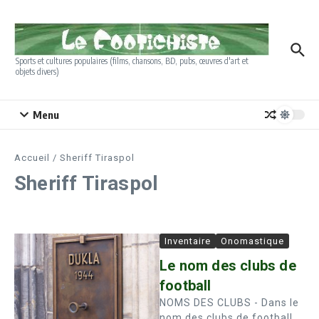
Aller au contenu
Sports et cultures populaires (films, chansons, BD, pubs, œuvres d'art et
objets divers)
Menu
Accueil
/
Sheriff Tiraspol
Sheriff Tiraspol
Inventaire
Onomastique
Le nom des clubs de
football
NOMS DES CLUBS - Dans le
nom des clubs de football