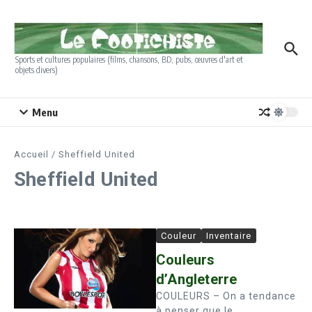
Aller au contenu
Sports et cultures populaires (films, chansons, BD, pubs, œuvres d'art et
objets divers)
Menu
Accueil
/
Sheffield United
Sheffield United
Couleur
Inventaire
Couleurs
d’Angleterre
COULEURS – On a tendance
à penser que le