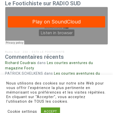
Le Footichiste sur RADIO SUD
Radio Sud
·
234 – ESTA LE FOOTICHISTE
Commentaires récents
Richard Coudrais
dans
Les courtes aventures du
magazine Footy
PATRICK SCHELKENS
dans
Les courtes aventures du
magazine Footy
Nous utilisons des cookies sur notre site Web pour
Bohn fabienne
dans
Intrigues sanglantes à Mulhouse
vous offrir l'expérience la plus pertinente en
Steph. RUTA
dans
Lust for Nice
mémorisant vos préférences et les visites répétées.
MIRMAND
dans
Pieds agiles et champignons
En cliquant sur "Accepter", vous acceptez
l'utilisation de TOUS les cookies.
Cookie settings
ACCEPT