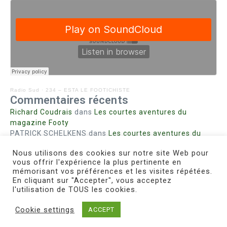
Radio Sud
·
234 – ESTA LE FOOTICHISTE
Commentaires récents
Richard Coudrais
dans
Les courtes aventures du
magazine Footy
PATRICK SCHELKENS
dans
Les courtes aventures du
magazine Footy
Nous utilisons des cookies sur notre site Web pour
Bohn fabienne
dans
Intrigues sanglantes à Mulhouse
vous offrir l'expérience la plus pertinente en
Steph. RUTA
dans
Lust for Nice
mémorisant vos préférences et les visites répétées.
MIRMAND
dans
Pieds agiles et champignons
En cliquant sur "Accepter", vous acceptez
l'utilisation de TOUS les cookies.
Cookie settings
ACCEPT
Copyright © 2026 Le Footichiste | Réalisé par