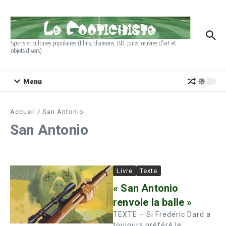
Aller au contenu
Sports et cultures populaires (films, chansons, BD, pubs, œuvres d'art et
objets divers)
Menu
Accueil
/
San Antonio
San Antonio
Livre
Texte
« San Antonio
renvoie la balle »
TEXTE – Si Frédéric Dard a
toujours préféré le