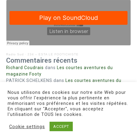
Radio Sud
·
234 – ESTA LE FOOTICHISTE
Commentaires récents
Richard Coudrais
dans
Les courtes aventures du
magazine Footy
PATRICK SCHELKENS
dans
Les courtes aventures du
magazine Footy
Nous utilisons des cookies sur notre site Web pour
Bohn fabienne
dans
Intrigues sanglantes à Mulhouse
vous offrir l'expérience la plus pertinente en
Steph. RUTA
dans
Lust for Nice
mémorisant vos préférences et les visites répétées.
MIRMAND
dans
Pieds agiles et champignons
En cliquant sur "Accepter", vous acceptez
l'utilisation de TOUS les cookies.
Cookie settings
ACCEPT
Copyright © 2026 Le Footichiste | Réalisé par