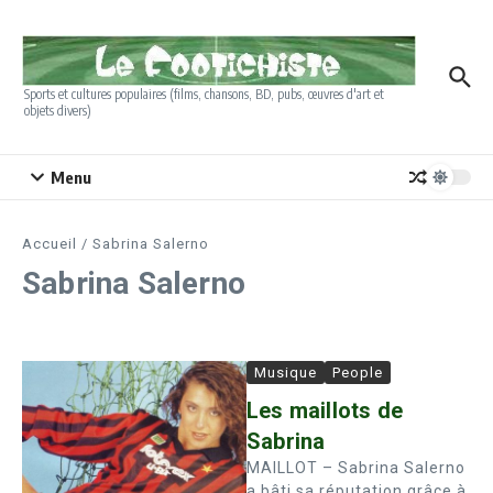
Aller au contenu
Sports et cultures populaires (films, chansons, BD, pubs, œuvres d'art et
objets divers)
Menu
Accueil
/
Sabrina Salerno
Sabrina Salerno
Musique
People
Les maillots de
Sabrina
MAILLOT – Sabrina Salerno
a bâti sa réputation grâce à