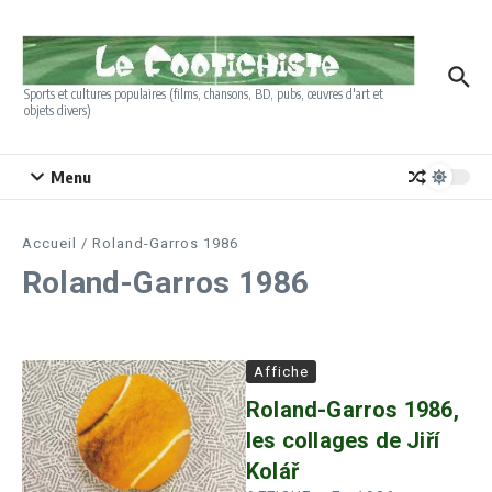
Aller au contenu
Sports et cultures populaires (films, chansons, BD, pubs, œuvres d'art et
objets divers)
Menu
Accueil
/
Roland-Garros 1986
Roland-Garros 1986
Affiche
Roland-Garros 1986,
les collages de Jiří
Kolář