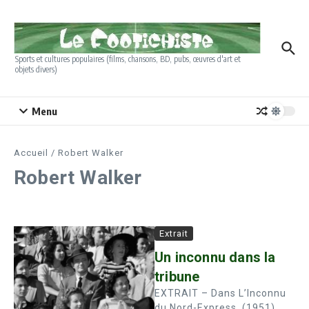
Aller au contenu
Sports et cultures populaires (films, chansons, BD, pubs, œuvres d'art et
objets divers)
Menu
Accueil
/
Robert Walker
Robert Walker
Extrait
Un inconnu dans la
tribune
EXTRAIT – Dans L’Inconnu
du Nord-­Express, (1951),