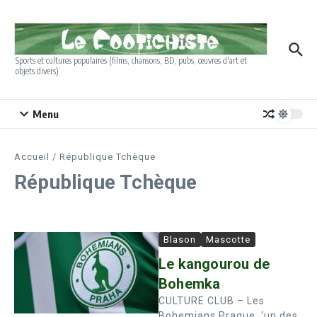
Aller au contenu
Sports et cultures populaires (films, chansons, BD, pubs, œuvres d'art et
objets divers)
Menu
Accueil
/
République Tchèque
République Tchèque
Blason
Mascotte
Le kangourou de
Bohemka
CULTURE CLUB – Les
Bohemians Prague, ‘un des