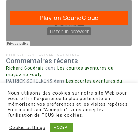
Radio Sud
·
234 – ESTA LE FOOTICHISTE
Commentaires récents
Richard Coudrais
dans
Les courtes aventures du
magazine Footy
PATRICK SCHELKENS
dans
Les courtes aventures du
magazine Footy
Nous utilisons des cookies sur notre site Web pour
Bohn fabienne
dans
Intrigues sanglantes à Mulhouse
vous offrir l'expérience la plus pertinente en
Steph. RUTA
dans
Lust for Nice
mémorisant vos préférences et les visites répétées.
MIRMAND
dans
Pieds agiles et champignons
En cliquant sur "Accepter", vous acceptez
l'utilisation de TOUS les cookies.
Cookie settings
ACCEPT
Copyright © 2026 Le Footichiste | Réalisé par