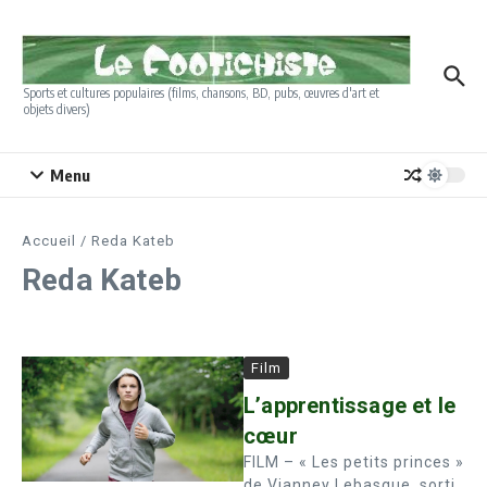
Aller au contenu
Sports et cultures populaires (films, chansons, BD, pubs, œuvres d'art et
objets divers)
Menu
Accueil
/
Reda Kateb
Reda Kateb
Film
L’apprentissage et le
cœur
FILM – « Les petits princes »
de Vianney Lebasque, sorti