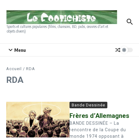
Aller au contenu
Sports et cultures populaires (films, chansons, BD, pubs, œuvres d'art et
objets divers)
Menu
Accueil
/
RDA
RDA
Bande Dessinée
Frères d’Allemagnes
BANDE DESSINÉE – La
rencontre de la Coupe du
monde 1974 opposant à