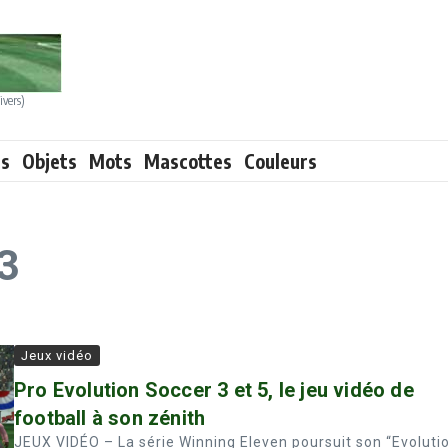
ivers)
ts
Objets
Mots
Mascottes
Couleurs
 3
Jeux vidéo
Pro Evolution Soccer 3 et 5, le jeu vidéo de
football à son zénith
JEUX VIDÉO – La série Winning Eleven poursuit son “Evoluti