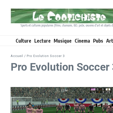
Aller au contenu
Sports et cultures populaires (films, chansons, BD, pubs, œuvres d'art et objets d
Culture
Lecture
Musique
Cinema
Pubs
Ar
Accueil
/
Pro Evolution Soccer 3
Pro Evolution Soccer