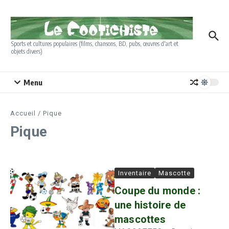
Aller au contenu
Sports et cultures populaires (films, chansons, BD, pubs, œuvres d'art et
objets divers)
Menu
Accueil
/
Pique
Pique
Inventaire
Mascotte
Coupe du monde :
une histoire de
mascottes