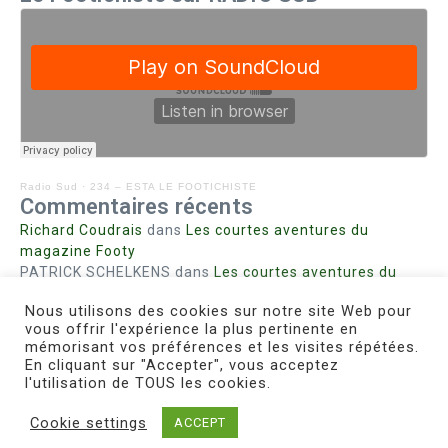
Radio Sud
·
234 – ESTA LE FOOTICHISTE
Commentaires récents
Richard Coudrais
dans
Les courtes aventures du
magazine Footy
PATRICK SCHELKENS
dans
Les courtes aventures du
magazine Footy
Nous utilisons des cookies sur notre site Web pour
Bohn fabienne
dans
Intrigues sanglantes à Mulhouse
vous offrir l'expérience la plus pertinente en
Steph. RUTA
dans
Lust for Nice
mémorisant vos préférences et les visites répétées.
MIRMAND
dans
Pieds agiles et champignons
En cliquant sur "Accepter", vous acceptez
l'utilisation de TOUS les cookies.
Cookie settings
ACCEPT
Copyright © 2026 Le Footichiste | Réalisé par