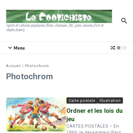
Aller au contenu
Sports et cultures populaires (films, chansons, BD, pubs, œuvres d'art et
objets divers)
Menu
Accueil
/
Photochrom
Photochrom
Carte postale
Illustration
Ordner et les lois du
jeu
CARTES POSTALES – En
1960, le dessinateur Paul