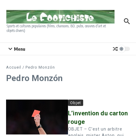
Aller au contenu
Sports et cultures populaires (films, chansons, BD, pubs, œuvres d'art et
objets divers)
Menu
Accueil
/
Pedro Monzón
Pedro Monzón
Objet
L’invention du carton
rouge
OBJET – C’est un arbitre
anglais, mister Aston, qui