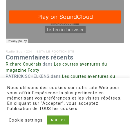
Radio Sud
·
234 – ESTA LE FOOTICHISTE
Commentaires récents
Richard Coudrais
dans
Les courtes aventures du
magazine Footy
PATRICK SCHELKENS
dans
Les courtes aventures du
magazine Footy
Nous utilisons des cookies sur notre site Web pour
Bohn fabienne
dans
Intrigues sanglantes à Mulhouse
vous offrir l'expérience la plus pertinente en
Steph. RUTA
dans
Lust for Nice
mémorisant vos préférences et les visites répétées.
MIRMAND
dans
Pieds agiles et champignons
En cliquant sur "Accepter", vous acceptez
l'utilisation de TOUS les cookies.
Cookie settings
ACCEPT
Copyright © 2026 Le Footichiste | Réalisé par