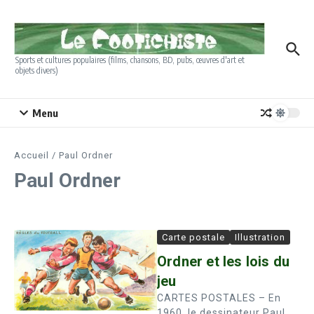
Aller au contenu
Sports et cultures populaires (films, chansons, BD, pubs, œuvres d'art et
objets divers)
Menu
Accueil
/
Paul Ordner
Paul Ordner
Carte postale
Illustration
Ordner et les lois du
jeu
CARTES POSTALES – En
1960, le dessinateur Paul