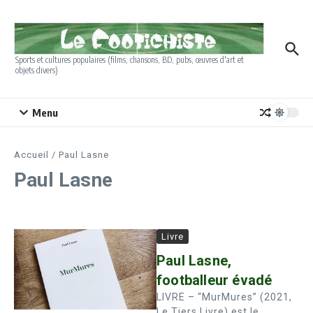
Aller au contenu
Sports et cultures populaires (films, chansons, BD, pubs, œuvres d'art et
objets divers)
Menu
Accueil
/
Paul Lasne
Paul Lasne
Livre
Paul Lasne,
footballeur évadé
LIVRE – “MurMures” (2021,
Le Tiers Livre) est le