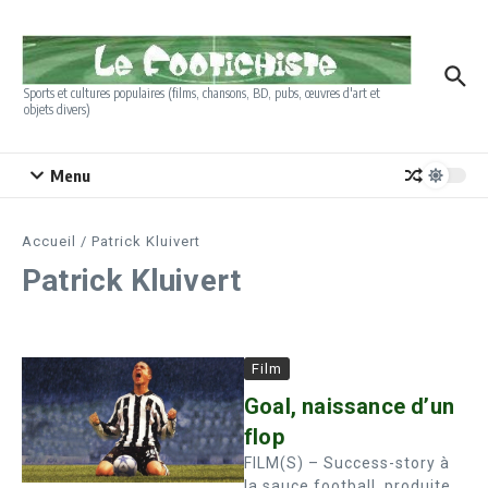
Aller au contenu
Sports et cultures populaires (films, chansons, BD, pubs, œuvres d'art et
objets divers)
Menu
Accueil
/
Patrick Kluivert
Patrick Kluivert
Film
Goal, naissance d’un
flop
FILM(S) – Success-story à
la sauce football, produite