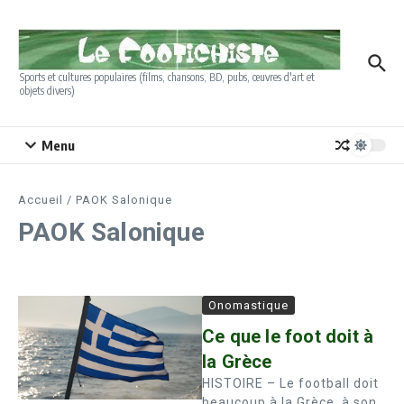
Aller au contenu
Sports et cultures populaires (films, chansons, BD, pubs, œuvres d'art et
objets divers)
Menu
Accueil
/
PAOK Salonique
PAOK Salonique
Onomastique
Ce que le foot doit à
la Grèce
HISTOIRE – Le football doit
beaucoup à la Grèce, à son