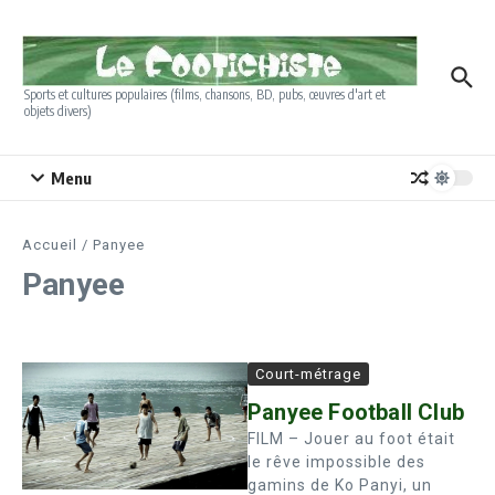
Aller au contenu
Sports et cultures populaires (films, chansons, BD, pubs, œuvres d'art et
objets divers)
Menu
Accueil
/
Panyee
Panyee
Court-métrage
Panyee Football Club
FILM – Jouer au foot était
le rêve impossible des
gamins de Ko Panyi, un