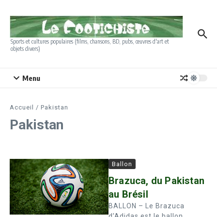
Aller au contenu
Sports et cultures populaires (films, chansons, BD, pubs, œuvres d'art et
objets divers)
Menu
Accueil
/
Pakistan
Pakistan
Ballon
Brazuca, du Pakistan
au Brésil
BALLON – Le Brazuca
d’Adidas est le ballon