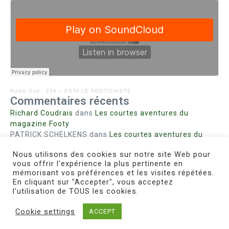
Radio Sud
·
234 – ESTA LE FOOTICHISTE
Commentaires récents
Richard Coudrais
dans
Les courtes aventures du
magazine Footy
PATRICK SCHELKENS
dans
Les courtes aventures du
magazine Footy
Nous utilisons des cookies sur notre site Web pour
Bohn fabienne
dans
Intrigues sanglantes à Mulhouse
vous offrir l'expérience la plus pertinente en
Steph. RUTA
dans
Lust for Nice
mémorisant vos préférences et les visites répétées.
MIRMAND
dans
Pieds agiles et champignons
En cliquant sur "Accepter", vous acceptez
l'utilisation de TOUS les cookies.
Cookie settings
ACCEPT
Copyright © 2026 Le Footichiste | Réalisé par